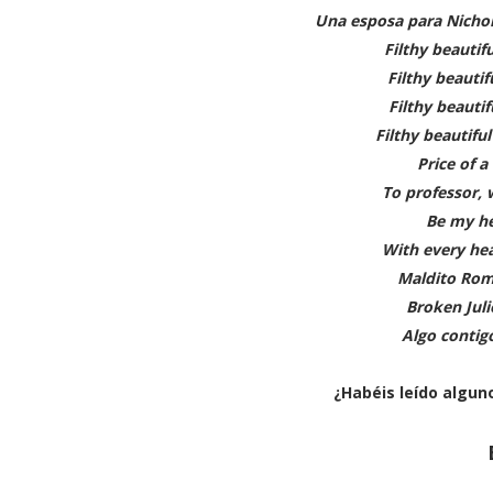
Una esposa para Nichol
Filthy beautifu
Filthy beautif
Filthy beautif
Filthy beautiful
Price of a
To professor, 
Be my h
With every he
Maldito Ro
Broken Jul
Algo contig
¿Habéis leído algun