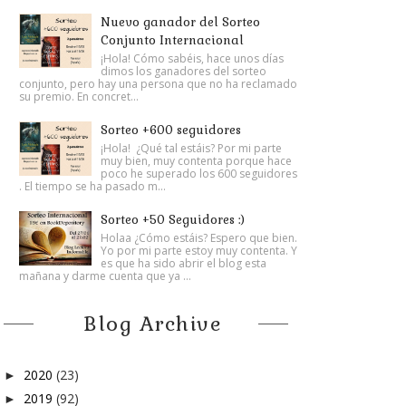
Nuevo ganador del Sorteo
Conjunto Internacional
¡Hola! Cómo sabéis, hace unos días
dimos los ganadores del sorteo
conjunto, pero hay una persona que no ha reclamado
su premio. En concret...
Sorteo +600 seguidores
¡Hola! ¿Qué tal estáis? Por mi parte
muy bien, muy contenta porque hace
poco he superado los 600 seguidores
. El tiempo se ha pasado m...
Sorteo +50 Seguidores :)
Holaa ¿Cómo estáis? Espero que bien.
Yo por mi parte estoy muy contenta. Y
es que ha sido abrir el blog esta
mañana y darme cuenta que ya ...
Blog Archive
2020
(23)
►
2019
(92)
►