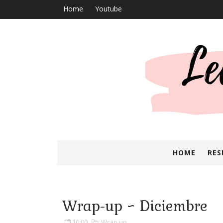
Home
Youtube
HOME
RES
Wrap-up ~ Diciembre
10:00
Wrap up