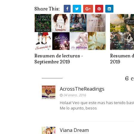
Share This:
Resumen de lecturas -
Resumen de
Septiembre 2019
2019
6 c
AcrossTheReadings
04 enero, 2016
Holaa! Veo que este mas has tenido bast
Me lo apunto, besos
Viana Dream