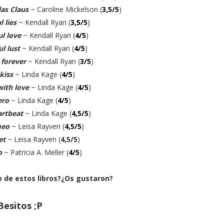
as Claus
~ Caroline Mickelson (
3,5/5
)
l lies
~ Kendall Ryan (
3,5/5
)
ul love
~ Kendall Ryan (
4/5
)
ul lust
~ Kendall Ryan (
4/5
)
 forever
~ Kendall Ryan (
3/5
)
 kiss
~ Linda Kage (
4/5
)
with love
~ Linda Kage (
4/5
)
ero
~ Linda Kage (
4/5
)
artbeat
~ Linda Kage (
4,5/5
)
meo
~ Leisa Rayven (
4,5/5
)
iet
~ Leisa Rayven (
4,5/5
)
o
~ Patricia A. Meller (
4/5
)
o de estos libros?¿Os gustaron?
Besitos ;P